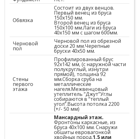
Состоит из двух венцов.
Первый венец из бруса
150х150 мм.
Обвязка
Второй венец из бруса
150х100 мм.Лаги из бруса
40х150 мм с шагом 600мм.
Черновой пол из обрезной
Черновой
доски 20 мм.Черепные
пол
бруски 40х50 мм.
Профилированный брус
92х142 мм, (с наружной части
полукруглый, изнутри
прямой), толщина 92
Стены
мм.Сборка сруба на
первого
металлические
этажа
нагеля.Межвенцовый
утеплитель “Джут”Углы
собираются в “теплый
угол”.Высота потолка 2200
(+/- 50 мм)
Мансардный этаж.
Фронтоны каркасные, из
бруса 40х100 мм. Снаружи
обшиты евровагонкой
хвойных пород.
1,5 или