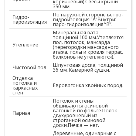
коричневый).Свесы крыши
350 мм.
По наружной стороне ветро-
Гидро-
гидроизоляция “А”Внутри:
пароизоляция
паро-гидроизоляция “В”.
Минеральная вата
толщиной 100 мм.Утепляется
пол, потолок, мансарда
Утепление
(перегородки мансардного
этажа, полы и кровля террас,
балконов не утепляются).
Шпунтовая доска, толщиной
Чистовой пол
36 мм. Камерной сушки.
Отделка
потолка и
Евровагонка хвойных пород.
каркасных
стен
Потолок и стены
обшиваются осиновой
вагонкой по фольге.Полок
Парная
двухуровневый из
строганной осиновой
доски.Печка — нет.
Деревянные, одинарные с