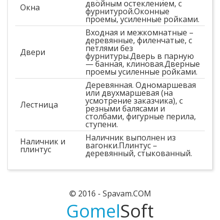
двойным остеклением, с
Окна
фурнитурой.Оконные
проемы, усиленные ройками.
Входная и межкомнатные –
деревянные, филенчатые, с
петлями без
Двери
фурнитуры.Дверь в парную
— банная, клиновая.Дверные
проемы усиленные ройками.
Деревянная. Одномаршевая
или двухмаршевая (на
усмотрение заказчика), с
Лестница
резными балясами и
столбами, фигурные перила,
ступени.
Наличник выполнен из
Наличник и
вагонки.Плинтус –
плинтус
деревянный, стыкованный.
© 2016 - Spavam.COM
Gomel
Soft