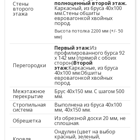
полноценный второй этаж.
Стены
Каркасный, из бруса 40х100
второго
мм.Стены обшиты
этажа
евровагонкой хвойных
пород.
Высота потолка 2200 мм (+/- 50
мм)
Первый этаж
:Из
профилированного бурса 92
х 142 мм (прямой с обоих
сторон)
Второй
Перегородки
этаж
:Каркасные, из бруса
40х100 мм.Обшиты
евровагонкой хвойных
пород.
Межэтажное
Брус 40х150 мм. С шагом 500
перекрытие
мм.
Стропильная
Выполнена из бруса 40х100
система
мм, 40х150 мм.
Из обрезной доски 20 мм, не
Обрешетка
сплошная.
Ондулин (цвет на выбор
красный, зеленый,
Кровля