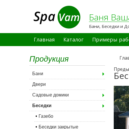
Баня Ваш
Бани, Беседки и Д
Главная
Каталог
Примеры раб
Продукция
Гла
Преды
Бес
Бани
Двери
Садовые домики
Беседки
Газебо
Беседки закрытые