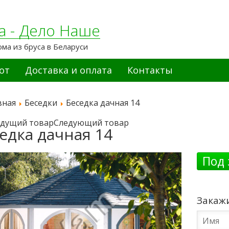
а - Дело Наше
ома из бруса в Беларуси
от
Доставка и оплата
Контакты
вная
Беседки
Беседка дачная 14
дущий товар
Следующий товар
едка дачная 14
Под 
Закаж