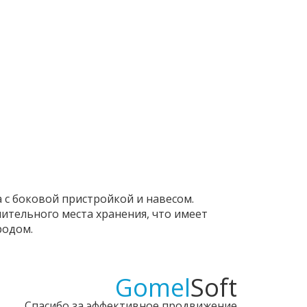
 с боковой пристройкой и навесом.
ительного места хранения, что имеет
родом.
Gomel
Soft
Спасибо за эффективное продвижение