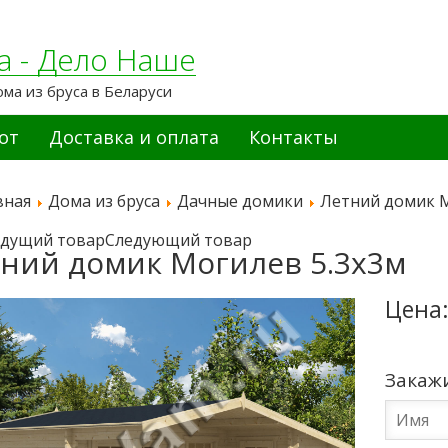
а - Дело Наше
ома из бруса в Беларуси
от
Доставка и оплата
Контакты
вная
Дома из бруса
Дачные домики
Летний домик М
дущий товар
Следующий товар
ний домик Могилев 5.3x3м
Цена
Закаж