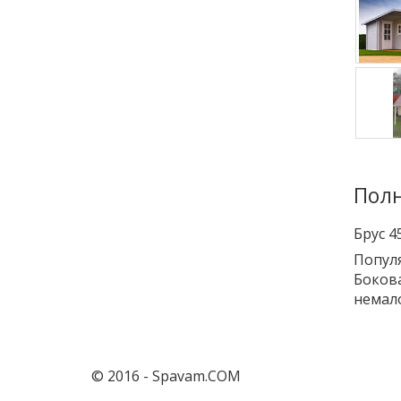
Полн
Брус 4
Популя
Бокова
немало
© 2016 - Spavam.COM