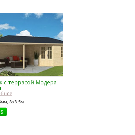
 с террасой Модера
м
бнее
5мм, 8x3.5м
 $