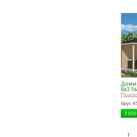
Домик
8x3.5
Подро
Брус 4
3 050
1