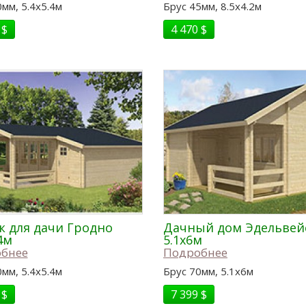
мм, 5.4x5.4м
Брус 45мм, 8.5x4.2м
 $
4 470 $
 для дачи Гродно
Дачный дом Эдельвей
4м
5.1x6м
бнее
Подробнее
мм, 5.4x5.4м
Брус 70мм, 5.1x6м
 $
7 399 $