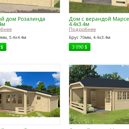
й дом Розалинда
Дом с верандой Марс
4м
4.4x3.4м
бнее
Подробнее
мм, 5.4x4.4м
Брус 70мм, 4.4x3.4м
 $
3 090 $