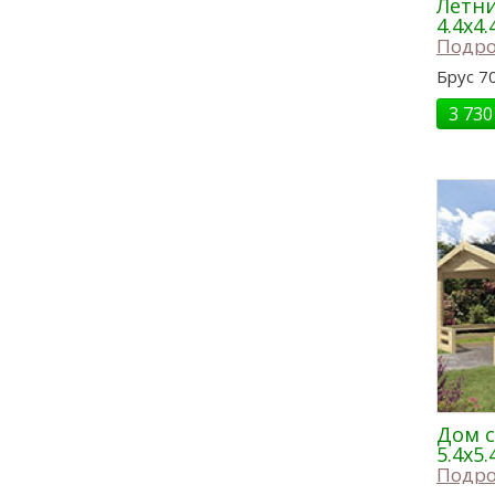
Летни
4.4x4.
Подро
Брус 70
3 730
Дом с
5.4x5.
Подро