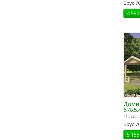
Брус 70
4 590
Домик
5.4x5.
Подро
Брус 70
5 155