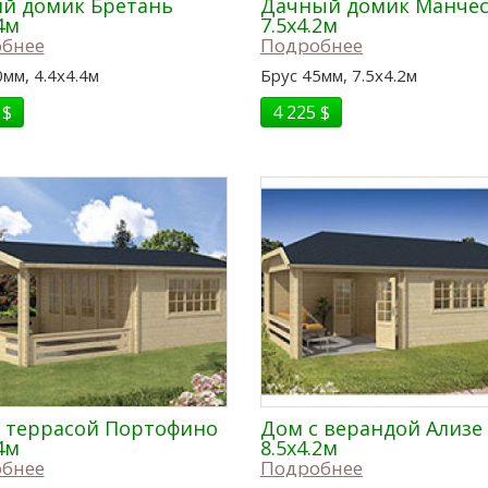
й домик Бретань
Дачный домик Манчес
4м
7.5x4.2м
бнее
Подробнее
мм, 4.4x4.4м
Брус 45мм, 7.5x4.2м
 $
4 225 $
 террасой Портофино
Дом с верандой Ализе
4м
8.5x4.2м
бнее
Подробнее