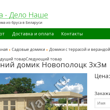
а - Дело Наше
ома из бруса в Беларуси
от
Доставка и оплата
Контакты
вная
Садовые домики
Домики с террасой и верандой
дущий товар
Следующий товар
ний домик Новополоцк 3x3м
Цена
Закаж