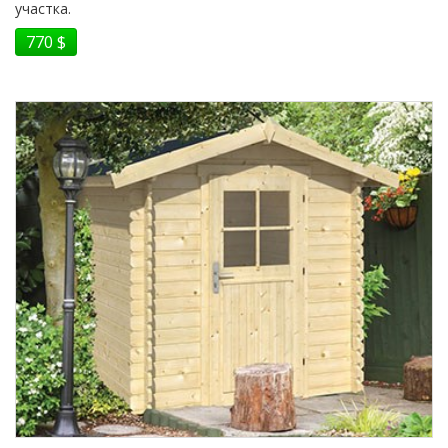
участка.
770 $