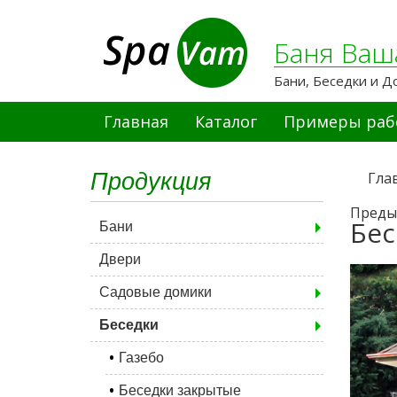
Баня Ваш
Бани, Беседки и Д
Главная
Каталог
Примеры раб
Продукция
Гла
Преды
Бес
Бани
Двери
Садовые домики
Беседки
Газебо
Беседки закрытые