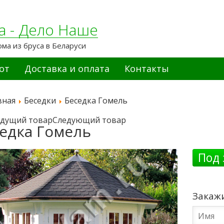
а - Дело Наше
ома из бруса в Беларуси
от
Доставка и оплата
Контакты
вная
Беседки
Беседка Гомель
дущий товар
Следующий товар
едка Гомель
Под 
Закаж