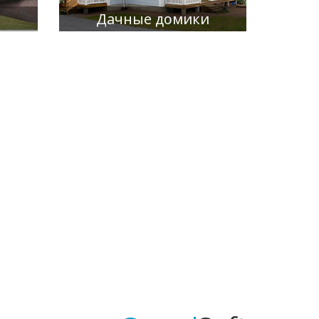
м
Дачные домики